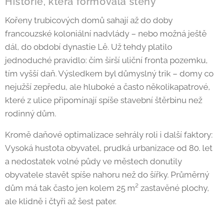
Historie, která formovala stěny
Kořeny trubicových domů sahají až do doby
francouzské koloniální nadvlády – nebo možná ještě
dál, do období dynastie Lê. Už tehdy platilo
jednoduché pravidlo: čím širší uliční fronta pozemku,
tím vyšší daň. Výsledkem byl důmyslný trik – domy co
nejužší zepředu, ale hluboké a často několika­patrové,
které z ulice připomínají spíše stavební štěrbinu než
rodinný dům.
Kromě daňové optimalizace sehrály roli i další faktory:
Vysoká hustota obyvatel, prudká urbanizace od 80. let
a nedostatek volné půdy ve městech donutily
obyvatele stavět spíše nahoru než do šířky. Průměrný
dům má tak často jen kolem 25 m² zastavěné plochy,
ale klidně i čtyři až šest pater.