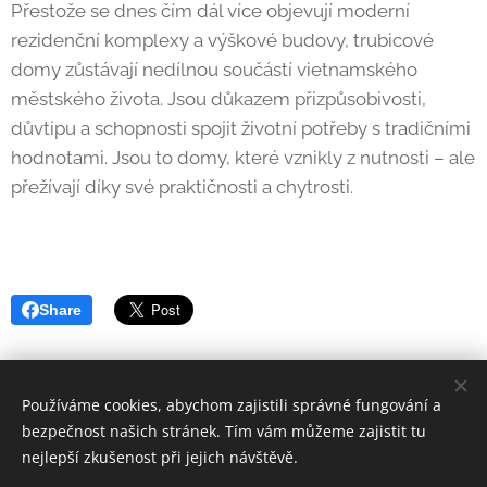
Přestože se dnes čím dál více objevují moderní
rezidenční komplexy a výškové budovy, trubicové
domy zůstávají nedílnou součástí vietnamského
městského života. Jsou důkazem přizpůsobivosti,
důvtipu a schopnosti spojit životní potřeby s tradičními
hodnotami. Jsou to domy, které vznikly z nutnosti – ale
přežívají díky své praktičnosti a chytrosti.
Share
Používáme cookies, abychom zajistili správné fungování a
bezpečnost našich stránek. Tím vám můžeme zajistit tu
Tomáš Slavíček
nejlepší zkušenost při jejich návštěvě.
Instagram
|
facebook |
linkedIn