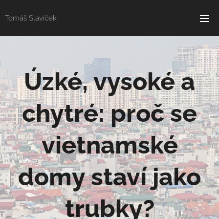
Tomáš Slavíček
Úzké, vysoké a
chytré: proč se
vietnamské
domy staví jako
trubky?