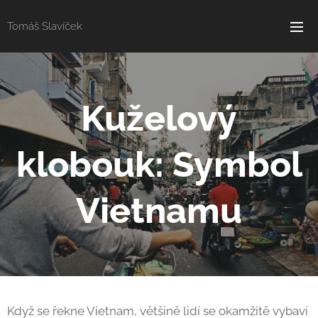
Tomáš Slavíček
Kuželový
klobouk: Symbol
Vietnamu
Když se řekne Vietnam, většině lidí se okamžitě vybaví