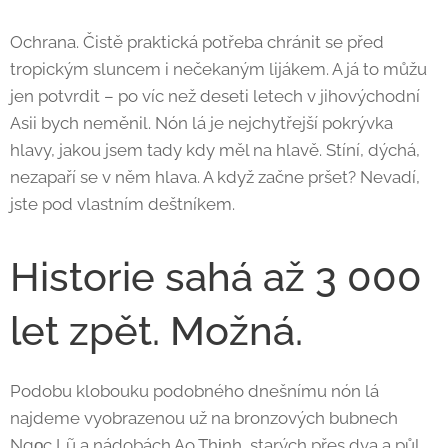
Ochrana. Čistě praktická potřeba chránit se před
tropickým sluncem i nečekaným lijákem. A já to můžu
jen potvrdit – po víc než deseti letech v jihovýchodní
Asii bych neměnil. Nón lá je nejchytřejší pokrývka
hlavy, jakou jsem tady kdy měl na hlavě. Stíní, dýchá,
nezapaří se v něm hlava. A když začne pršet? Nevadí,
jste pod vlastním deštníkem.
Historie sahá až 3 000
let zpět. Možná.
Podobu klobouku podobného dnešnímu nón lá
najdeme vyobrazenou už na bronzových bubnech
Ngọc Lũ a nádobách Ao Thịnh, starých přes dva a půl