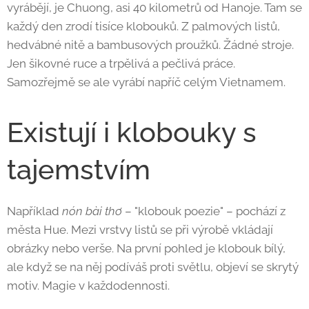
vyrábějí, je Chuong, asi 40 kilometrů od Hanoje. Tam se
každý den zrodí tisíce klobouků. Z palmových listů,
hedvábné nitě a bambusových proužků. Žádné stroje.
Jen šikovné ruce a trpělivá a pečlivá práce.
Samozřejmě se ale vyrábí napříč celým Vietnamem.
Existují i klobouky s
tajemstvím
Například
nón bài thơ
– "klobouk poezie" – pochází z
města Hue. Mezi vrstvy listů se při výrobě vkládají
obrázky nebo verše. Na první pohled je klobouk bílý,
ale když se na něj podíváš proti světlu, objeví se skrytý
motiv. Magie v každodennosti.