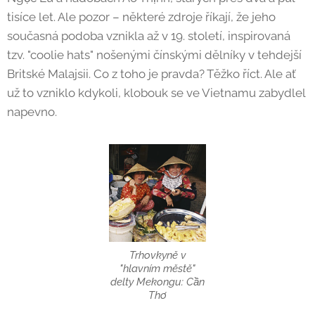
tisíce let. Ale pozor – některé zdroje říkají, že jeho
současná podoba vznikla až v 19. století, inspirovaná
tzv. "coolie hats" nošenými čínskými dělníky v tehdejší
Britské Malajsii. Co z toho je pravda? Těžko říct. Ale ať
už to vzniklo kdykoli, klobouk se ve Vietnamu zabydlel
napevno.
Trhovkyně v
"hlavním městě"
delty Mekongu: Cần
Thơ