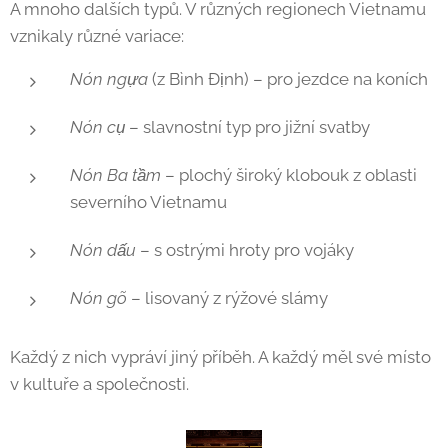
A mnoho dalších typů. V různých regionech Vietnamu
vznikaly různé variace:
Nón ngựa
(z Bình Định) – pro jezdce na koních
Nón cụ
– slavnostní typ pro jižní svatby
Nón Ba tầm
– plochý široký klobouk z oblasti
severního Vietnamu
Nón dấu
– s ostrými hroty pro vojáky
Nón gõ
– lisovaný z rýžové slámy
Každý z nich vypráví jiný příběh. A každý měl své místo
v kultuře a společnosti.