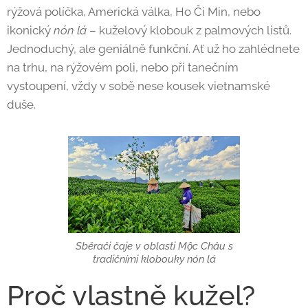
rýžová políčka, Americká válka, Ho Či Min, nebo
ikonický
nón lá
– kuželový klobouk z palmových listů.
Jednoduchý, ale geniálně funkční. Ať už ho zahlédnete
na trhu, na rýžovém poli, nebo při tanečním
vystoupení, vždy v sobě nese kousek vietnamské
duše.
Sběrači čaje v oblasti Mộc Châu s
tradičními klobouky nón lá
Proč vlastně kužel?