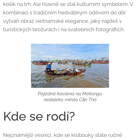
košík na trh. Ale hlavně se stal kulturním symbolem. V
kombinaci s tradičním hedvábným oděvem
áo dài
vytváří obraz vietnamské elegance, jaký najdeš v
turistických brožurách i na svatebních fotografiích.
Pojízdná kavárna na Mekongu
nedaleko města Cần Thơ
Kde se rodí?
Nejznámější vesnicí, kde se klobouky stále ručně